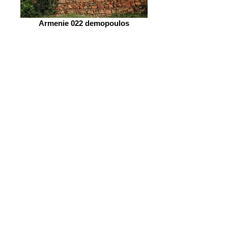
Armenie 022 demopoulos
Ferrik-cimetiere-tombe2 pollet