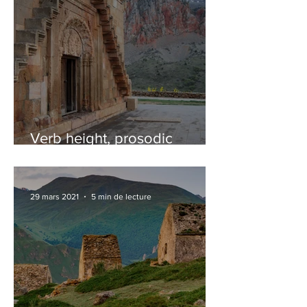
Verb height, prosodic
phrasing, and the flexible ⍳-
mapping hypothesis:
evidence from Iron Ossetic
29 mars 2021
5 min de lecture