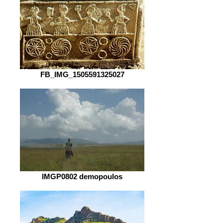
FB_IMG_1505591325027
IMGP0802 demopoulos