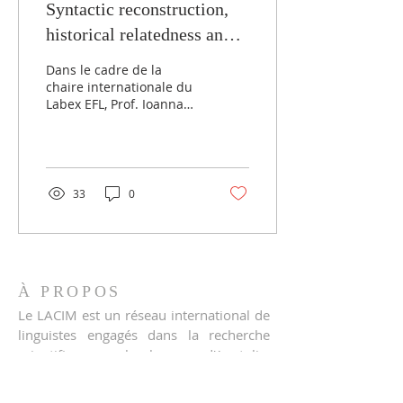
Syntactic reconstruction,
historical relatedness and
language contact by
Dans le cadre de la
Professor Ioanna Sitaridou
chaire internationale du
Labex EFL, Prof. Ioanna
Sitaridou (University of
Cambridge, Queens’
College) donnera
quatre...
33
0
À PROPOS
Le LACIM est un réseau international de
linguistes engagés dans la recherche
scientifique sur les langues d'Anatolie,
du Caucase, d'Iran et de Mésopotamie.
INSCRIPTION À NOTRE