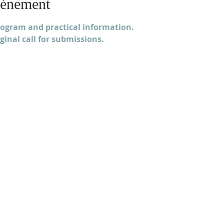
vénement
rogram and practical information
.
iginal call for submissions.